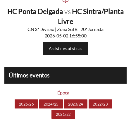
HC Ponta Delgada
vs
HC Sintra/Planta
Livre
CN 3ª Divisão | Zona Sul B | 20ª Jornada
2026-05-02 16:55:00
Assistir estatísticas
Últimos eventos
Época
2025/26
2024/25
2023/24
2022/23
2021/22