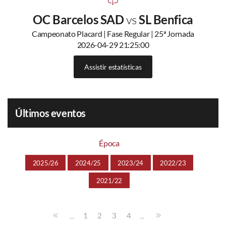
OC Barcelos SAD
vs
SL Benfica
Campeonato Placard | Fase Regular | 25ª Jornada
2026-04-29 21:25:00
Assistir estatísticas
Últimos eventos
Época
2025/26
2024/25
2023/24
2022/23
2021/22
...
...
1
2
3
4