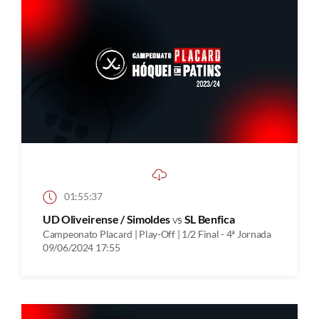
01:55:37
UD Oliveirense / Simoldes
vs
SL Benfica
Campeonato Placard | Play-Off | 1/2 Final - 4ª Jornada
09/06/2024 17:55