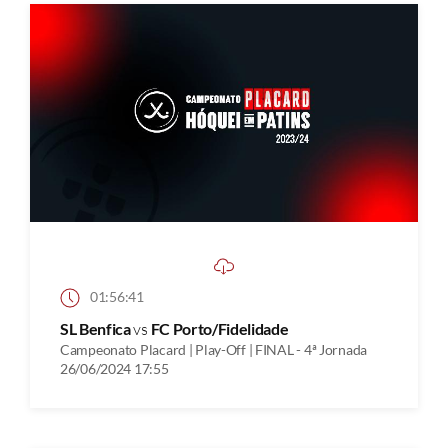
01:56:41
SL Benfica
vs
FC Porto/Fidelidade
Campeonato Placard | Play-Off | FINAL - 4ª Jornada
26/06/2024 17:55