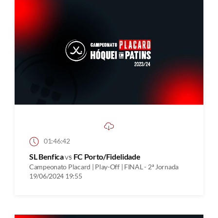
01:46:42
SL Benfica
vs
FC Porto/Fidelidade
Campeonato Placard | Play-Off | FINAL - 2ª Jornada
19/06/2024 19:55