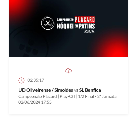
02:35:17
UD Oliveirense / Simoldes
vs
SL Benfica
Campeonato Placard | Play-Off | 1/2 Final - 2ª Jornada
02/06/2024 17:55