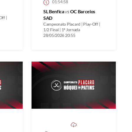
01:54:58
SL Benfica
vs
OC Barcelos
ff |
SAD
Campeonato Placard | Play-Off |
1/2 Final | 1ª Jornada
28/05/2026 20:55