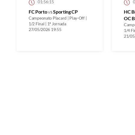
01:56:15
0
FC Porto
vs
Sporting CP
HC B
Campeonato Placard | Play-Off |
OC B
1/2 Final | 1ª Jornada
Campe
27/05/2026 19:55
1/4 Fi
21/05