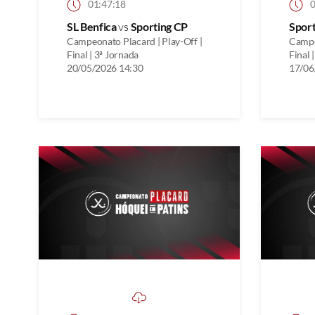
01:47:18
0
SL Benfica
vs
Sporting CP
Spor
Campeonato Placard | Play-Off |
Campe
Final | 3ª Jornada
Final 
20/05/2026 14:30
17/06