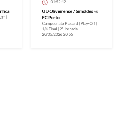
01:52:42
nfica
UD Oliveirense / Simoldes
vs
ff |
FC Porto
Campeonato Placard | Play-Off |
1/4 Final | 2ª Jornada
20/05/2026 20:55