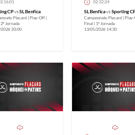
2:16:01
02:32:24
ting CP
vs
SL Benfica
SL Benfica
vs
Sporting C
onato Placard | Play-Off |
Campeonato Placard | Play-O
| 2ª Jornada
Final | 1ª Jornada
/2026 20:00
13/05/2026 14:30