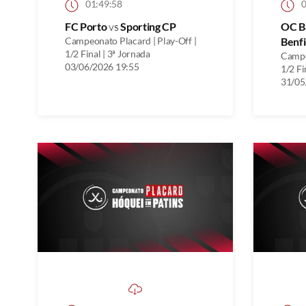
01:49:58
0
FC Porto
vs
Sporting CP
OC B
Campeonato Placard | Play-Off |
Benfi
1/2 Final | 3ª Jornada
Campe
03/06/2026 19:55
1/2 Fi
31/05