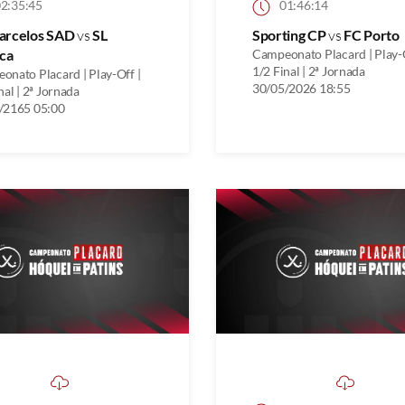
2:35:45
01:46:14
arcelos SAD
vs
SL
Sporting CP
vs
FC Porto
ca
Campeonato Placard | Play-O
1/2 Final | 2ª Jornada
onato Placard | Play-Off |
30/05/2026 18:55
nal | 2ª Jornada
/2165 05:00