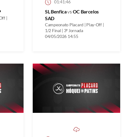
01:41:46
P
SL Benfica
vs
OC Barcelos
ff |
SAD
Campeonato Placard | Play-Off |
1/2 Final | 3ª Jornada
04/05/2026 14:55