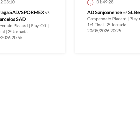
2:03:10
01:49:28
raga SAD/SPORMEX
vs
AD Sanjoanense
vs
SL Be
arcelos SAD
Campeonato Placard | Play-O
1/4 Final | 2ª Jornada
onato Placard | Play-Off |
20/05/2026 20:25
nal | 2ª Jornada
/2026 20:55