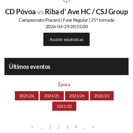
CD Póvoa
vs
Riba d' Ave HC / CSJ Group
Campeonato Placard | Fase Regular | 25ª Jornada
2026-04-29 20:55:00
Assistir estatísticas
Últimos eventos
Época
2025/26
2024/25
2023/24
2022/23
2021/22
...
...
1
2
3
4