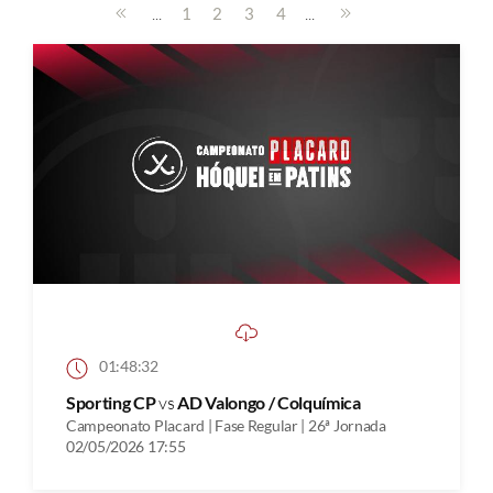
...
...
1
2
3
4
01:48:32
Sporting CP
vs
AD Valongo / Colquímica
Campeonato Placard | Fase Regular | 26ª Jornada
02/05/2026 17:55