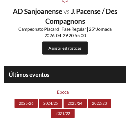
AD Sanjoanense
vs
J. Pacense / Des
Compagnons
Campeonato Placard | Fase Regular | 25ª Jornada
2026-04-29 20:55:00
Assistir estatísticas
Últimos eventos
Época
2025/26
2024/25
2023/24
2022/23
2021/22