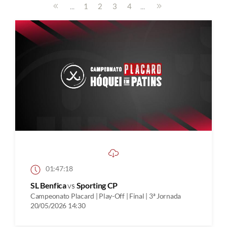
...
...
1
2
3
4
01:47:18
SL Benfica
vs
Sporting CP
Campeonato Placard | Play-Off | Final | 3ª Jornada
20/05/2026 14:30