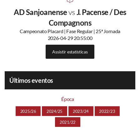
AD Sanjoanense
vs
J. Pacense / Des
Compagnons
Campeonato Placard | Fase Regular | 25ª Jornada
2026-04-29 20:55:00
Assistir estatísticas
Últimos eventos
Época
2025/26
2024/25
2023/24
2022/23
2021/22