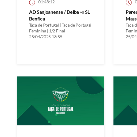
01:48:12
0
AD Sanjoanense / Delba
vs
SL
Pare
Benfica
Mass
Taça de Portugal | Taça de Portugal
Taça d
Feminina | 1/2 Final
Femini
25/04/2025 13:55
25/04