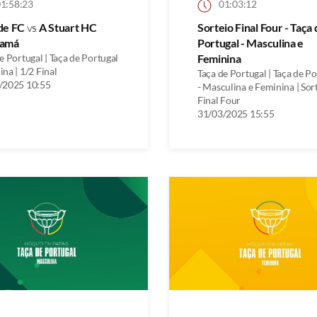
1:58:23
01:03:12
de FC
vs
A Stuart HC
Sorteio Final Four - Taça
amá
Portugal - Masculina e
e Portugal | Taça de Portugal
Feminina
na | 1/2 Final
Taça de Portugal | Taça de P
/2025 10:55
- Masculina e Feminina | Sor
Final Four
31/03/2025 15:55