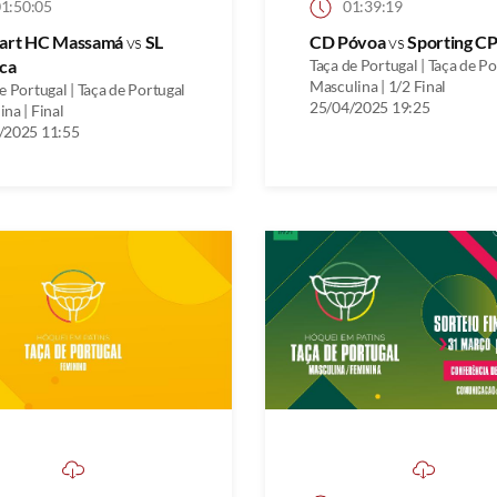
1:50:05
01:39:19
uart HC Massamá
vs
SL
CD Póvoa
vs
Sporting C
ca
Taça de Portugal | Taça de P
Masculina | 1/2 Final
e Portugal | Taça de Portugal
25/04/2025 19:25
na | Final
/2025 11:55