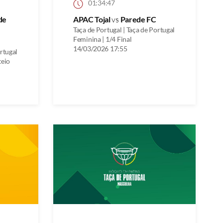
01:34:47
 de
APAC Tojal
vs
Parede FC
Taça de Portugal | Taça de Portugal
Feminina | 1/4 Final
14/03/2026 17:55
ortugal
teio