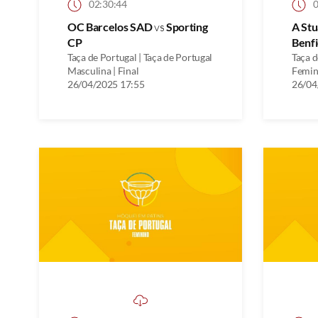
02:30:44
0
OC Barcelos SAD
vs
Sporting
A St
CP
Benfi
Taça de Portugal | Taça de Portugal
Taça d
Masculina | Final
Femini
26/04/2025 17:55
26/04