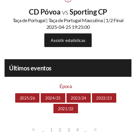
CD Póvoa
vs
Sporting CP
Taça de Portugal | Taça de Portugal Masculina | 1/2 Final
2025-04-25 19:25:00
Assistir estatísticas
Últimos eventos
Época
2025/26
2024/25
2023/24
2022/23
2021/22
...
...
1
2
3
4