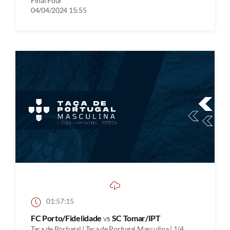
Final Four
04/04/2024 15:55
01:57:15
FC Porto/Fidelidade
vs
SC Tomar/IPT
Taça de Portugal | Taça de Portugal Masculina | 1/4