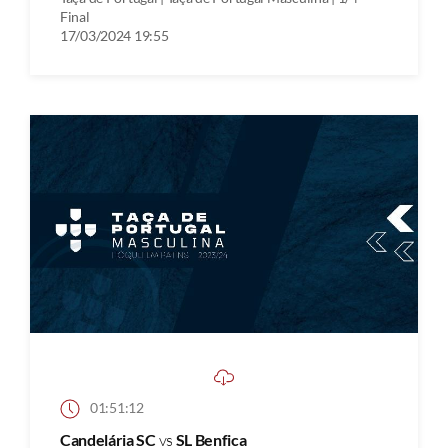
Final
17/03/2024 19:55
01:51:12
Candelária SC
vs
SL Benfica