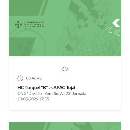
03:46:45
HC Turquel "B"
vs
APAC Tojal
CN 3ª Divisão | Zona Sul A | 23ª Jornada
10/05/2026 17:55