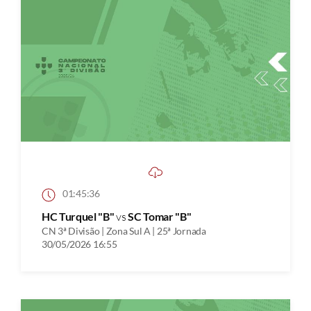
01:45:36
HC Turquel "B"
vs
SC Tomar "B"
CN 3ª Divisão | Zona Sul A | 25ª Jornada
30/05/2026 16:55