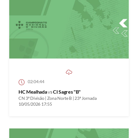
02:04:44
HC Mealhada
vs
CI Sagres "B"
CN 3ª Divisão | Zona Norte B | 23ª Jornada
10/05/2026 17:55