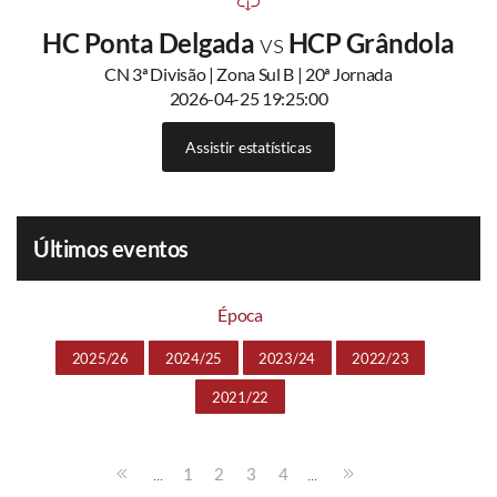
HC Ponta Delgada
vs
HCP Grândola
CN 3ª Divisão | Zona Sul B | 20ª Jornada
2026-04-25 19:25:00
Assistir estatísticas
Últimos eventos
Época
2025/26
2024/25
2023/24
2022/23
2021/22
...
...
1
2
3
4