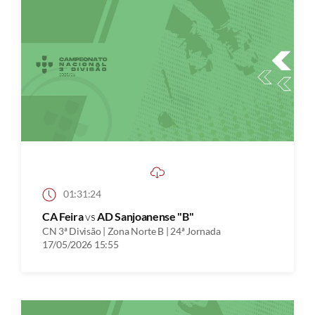
01:31:24
CA Feira
vs
AD Sanjoanense "B"
CN 3ª Divisão | Zona Norte B | 24ª Jornada
17/05/2026 15:55