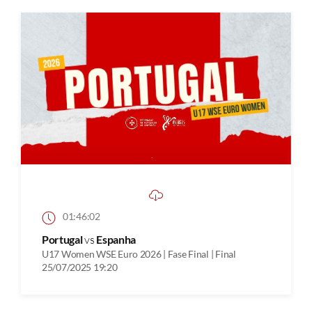
01:46:02
Portugal
vs
Espanha
U17 Women WSE Euro 2026 | Fase Final | Final
25/07/2025 19:20