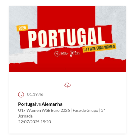
01:19:46
Portugal
vs
Alemanha
U17 Women WSE Euro 2026 | Fase de Grupo | 3ª
Jornada
22/07/2025 19:20