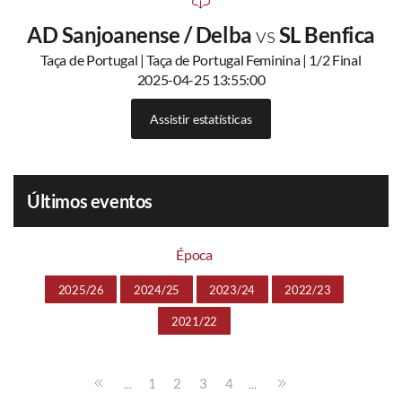
AD Sanjoanense / Delba
vs
SL Benfica
Taça de Portugal | Taça de Portugal Feminina | 1/2 Final
2025-04-25 13:55:00
Assistir estatísticas
Últimos eventos
Época
2025/26
2024/25
2023/24
2022/23
2021/22
...
...
1
2
3
4