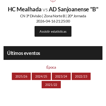
HC Mealhada
vs
AD Sanjoanense "B"
CN 3ª Divisão | Zona Norte B | 20ª Jornada
2026-04-16 21:25:00
Assistir estatísticas
Últimos eventos
Época
2025/26
2024/25
2023/24
2022/23
2021/22