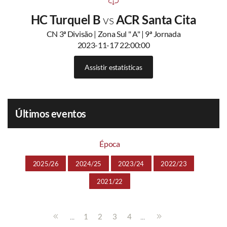
HC Turquel B
vs
ACR Santa Cita
CN 3ª Divisão | Zona Sul " A" | 9ª Jornada
2023-11-17 22:00:00
Assistir estatísticas
Últimos eventos
Época
2025/26
2024/25
2023/24
2022/23
2021/22
...
...
1
2
3
4