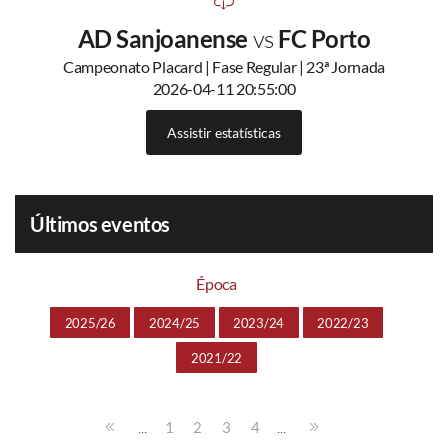
AD Sanjoanense
vs
FC Porto
Campeonato Placard | Fase Regular | 23ª Jornada
2026-04-11 20:55:00
Assistir estatísticas
Últimos eventos
Época
2025/26
2024/25
2023/24
2022/23
2021/22
...
...
1
2
3
4