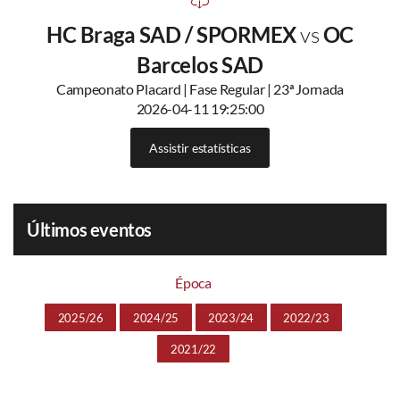
HC Braga SAD / SPORMEX
vs
OC
Barcelos SAD
Campeonato Placard | Fase Regular | 23ª Jornada
2026-04-11 19:25:00
Assistir estatísticas
Últimos eventos
Época
2025/26
2024/25
2023/24
2022/23
2021/22