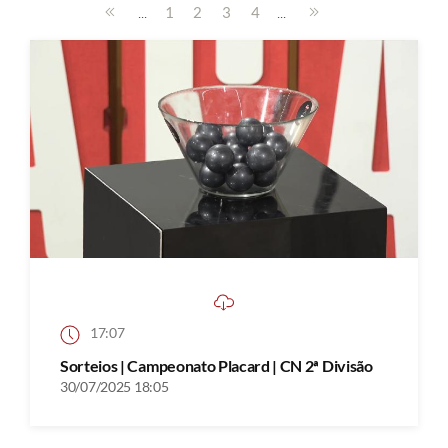
...
...
1
2
3
4
17:07
Sorteios | Campeonato Placard | CN 2ª Divisão
30/07/2025 18:05