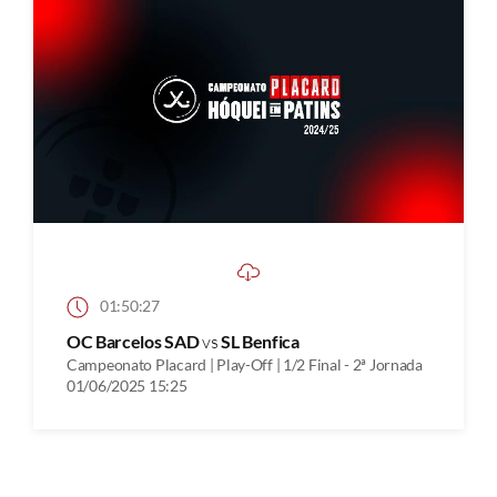
01:50:27
OC Barcelos SAD
vs
SL Benfica
Campeonato Placard | Play-Off | 1/2 Final - 2ª Jornada
01/06/2025 15:25