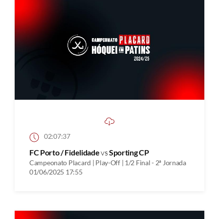
02:07:37
FC Porto / Fidelidade
vs
Sporting CP
Campeonato Placard | Play-Off | 1/2 Final - 2ª Jornada
01/06/2025 17:55