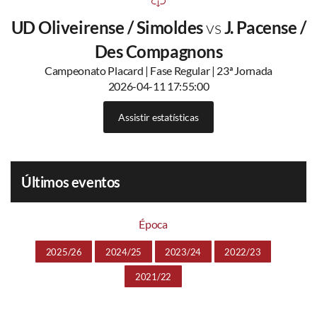
UD Oliveirense / Simoldes
vs
J. Pacense /
Des Compagnons
Campeonato Placard | Fase Regular | 23ª Jornada
2026-04-11 17:55:00
Assistir estatísticas
Últimos eventos
Época
2025/26
2024/25
2023/24
2022/23
2021/22