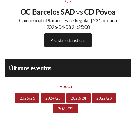
OC Barcelos SAD
vs
CD Póvoa
Campeonato Placard | Fase Regular | 22ª Jornada
2026-04-08 21:25:00
Assistir estatísticas
Últimos eventos
Época
2025/26
2024/25
2023/24
2022/23
2021/22