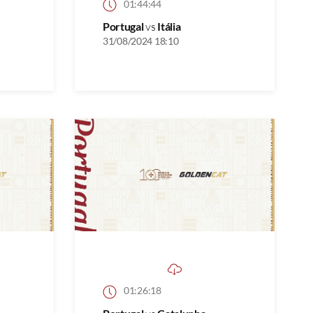
01:44:44
Portugal
vs
Itália
31/08/2024 18:10
01:26:18