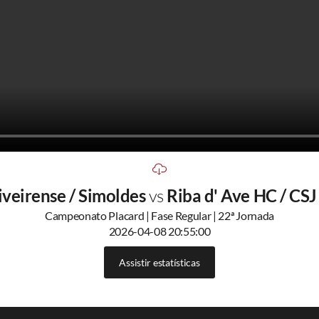
veirense / Simoldes
vs
Riba d' Ave HC / CS
Campeonato Placard | Fase Regular | 22ª Jornada
2026-04-08 20:55:00
Assistir estatísticas