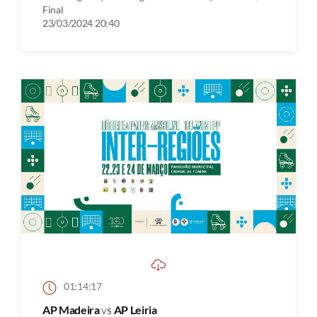
Final
23/03/2024 20:40
01:14:17
AP Madeira
vs
AP Leiria