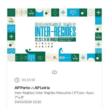
01:15:10
AP Porto
vs
AP Leiria
Inter-Regiões | Inter-Regiões Masculino | 3ª Fase - Apur.
7º e 8º
24/03/2024 12:20