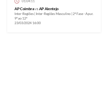
01:04:11
AP Coimbra
vs
AP Alentejo
Inter-Regiões | Inter-Regiões Masculino | 2ª Fase - Apur.
9º ao 12º
23/03/2024 16:00