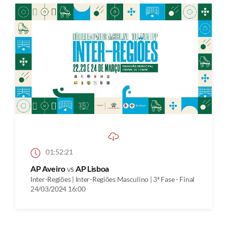
01:52:21
AP Aveiro
vs
AP Lisboa
Inter-Regiões | Inter-Regiões Masculino | 3ª Fase - Final
24/03/2024 16:00