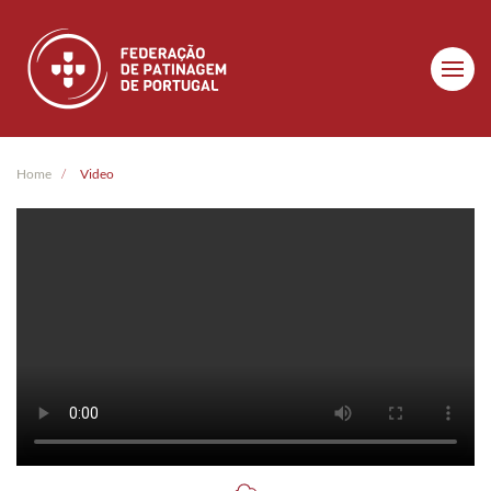
Skip to main content
Home
Video