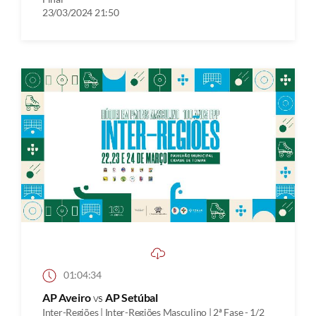
23/03/2024 21:50
01:04:34
AP Aveiro
vs
AP Setúbal
Inter-Regiões | Inter-Regiões Masculino | 2ª Fase - 1/2