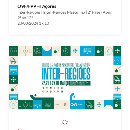
OVF/FPP
vs
Açores
Inter-Regiões | Inter-Regiões Masculino | 2ª Fase - Apur.
9º ao 12º
23/03/2024 17:10