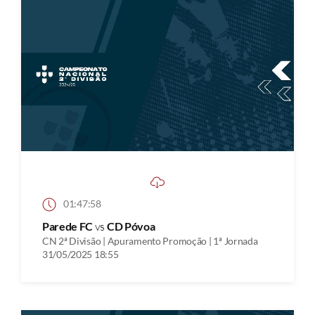
01:47:58
Parede FC
vs
CD Póvoa
CN 2ª Divisão | Apuramento Promoção | 1ª Jornada
31/05/2025 18:55