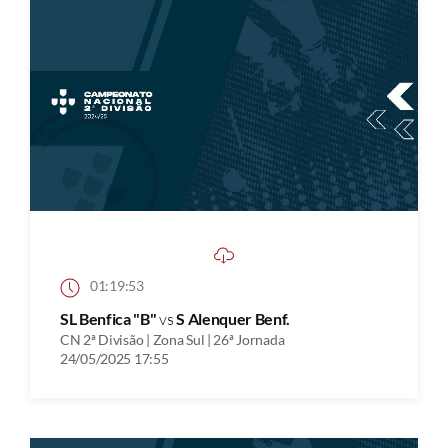
01:19:53
SL Benfica "B"
vs
S Alenquer Benf.
CN 2ª Divisão | Zona Sul | 26ª Jornada
24/05/2025 17:55