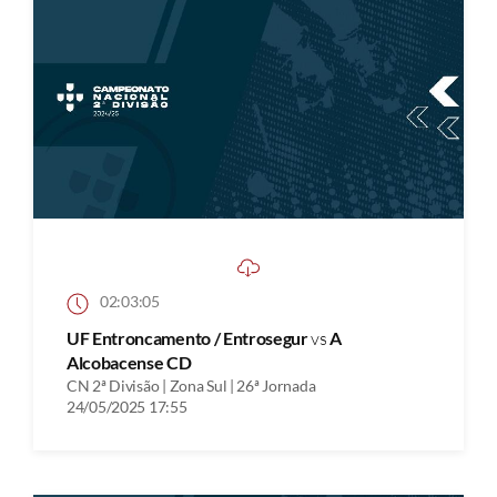
02:03:05
UF Entroncamento / Entrosegur
vs
A
Alcobacense CD
CN 2ª Divisão | Zona Sul | 26ª Jornada
24/05/2025 17:55