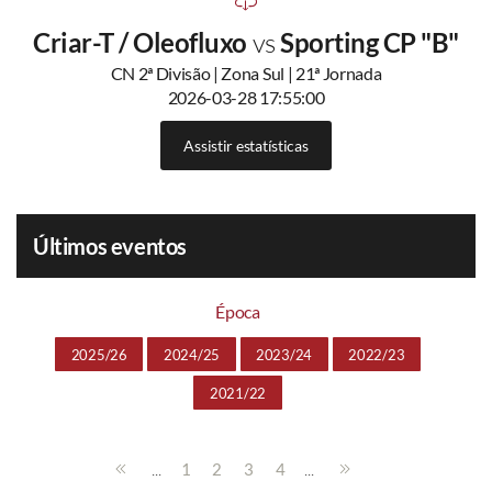
Criar-T / Oleofluxo
vs
Sporting CP "B"
CN 2ª Divisão | Zona Sul | 21ª Jornada
2026-03-28 17:55:00
Assistir estatísticas
Últimos eventos
Época
2025/26
2024/25
2023/24
2022/23
2021/22
...
...
1
2
3
4