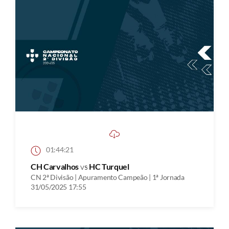
01:44:21
CH Carvalhos
vs
HC Turquel
CN 2ª Divisão | Apuramento Campeão | 1ª Jornada
31/05/2025 17:55