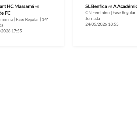
uart HC Massamá
vs
SL Benfica
vs
A Académic
de FC
CN Feminino | Fase Regular 
Jornada
inino | Fase Regular | 14ª
24/05/2026 18:55
da
/2026 17:55