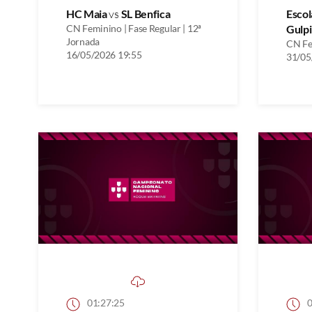
HC Maia
vs
SL Benfica
Escol
CN Feminino | Fase Regular | 12ª
Gulpi
Jornada
CN Fem
16/05/2026 19:55
31/05
01:27:25
0