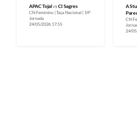
APAC Tojal
vs
CI Sagres
A St
CN Feminino | Taça Nacional | 14ª
Pare
Jornada
CN Fem
24/05/2026 17:55
Jorna
24/05