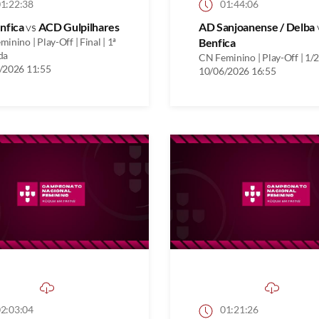
1:22:38
01:44:06
nfica
vs
ACD Gulpilhares
AD Sanjoanense / Delba
inino | Play-Off | Final | 1ª
Benfica
da
CN Feminino | Play-Off | 1/2
/2026 11:55
10/06/2026 16:55
2:03:04
01:21:26