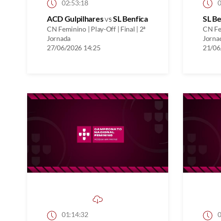
02:53:18
0
ACD Gulpilhares
vs
SL Benfica
SL Be
CN Feminino | Play-Off | Final | 2ª
CN Fem
Jornada
Jorna
27/06/2026 14:25
21/06
01:14:32
0