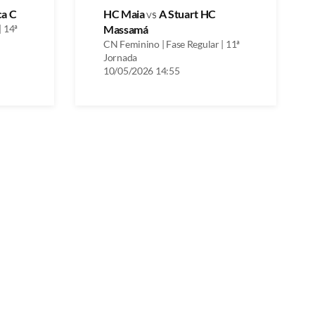
a C
HC Maia
vs
A Stuart HC
| 14ª
Massamá
CN Feminino | Fase Regular | 11ª
Jornada
10/05/2026 14:55