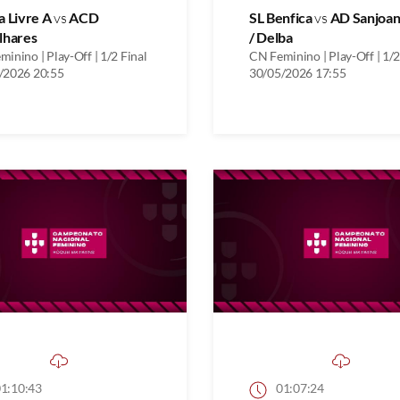
a Livre A
vs
ACD
SL Benfica
vs
AD Sanjoa
lhares
/ Delba
inino | Play-Off | 1/2 Final
CN Feminino | Play-Off | 1/2
/2026 20:55
30/05/2026 17:55
1:10:43
01:07:24