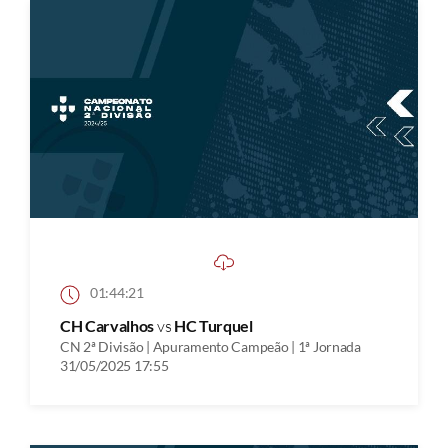
01:44:21
CH Carvalhos
vs
HC Turquel
CN 2ª Divisão | Apuramento Campeão | 1ª Jornada
31/05/2025 17:55