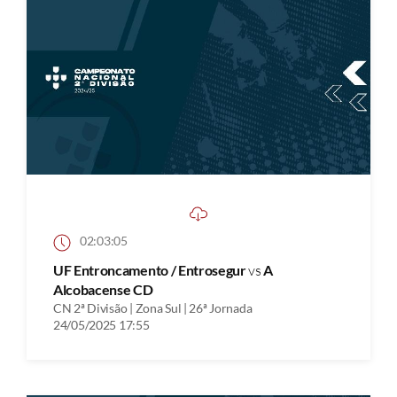
02:03:05
UF Entroncamento / Entrosegur
vs
A
Alcobacense CD
CN 2ª Divisão | Zona Sul | 26ª Jornada
24/05/2025 17:55