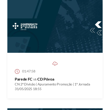
01:47:58
Parede FC
vs
CD Póvoa
CN 2ª Divisão | Apuramento Promoção | 1ª Jornada
31/05/2025 18:55