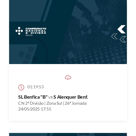
01:19:53
SL Benfica "B"
vs
S Alenquer Benf.
CN 2ª Divisão | Zona Sul | 26ª Jornada
24/05/2025 17:55