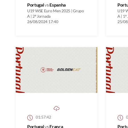
Portugal
vs
Espanha
Port
U19 WSE Euro Men 2025 | Grupo
U19 W
A | 2ª Jornada
A | 1ª
26/08/2024 17:40
25/08
01:57:42
0
Portugal
vs
França
Port