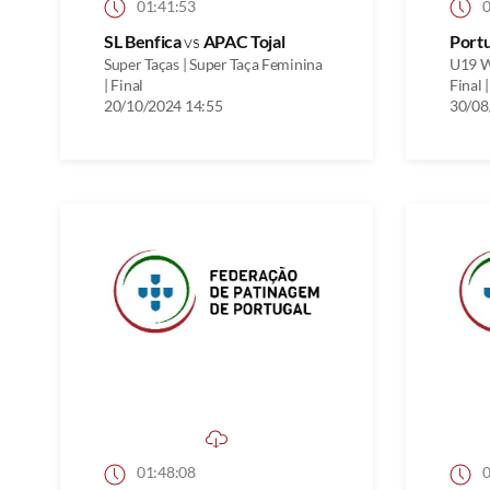
01:41:53
0
SL Benfica
vs
APAC Tojal
Port
Super Taças | Super Taça Feminina
U19 W
| Final
Final |
20/10/2024 14:55
30/08
01:48:08
0