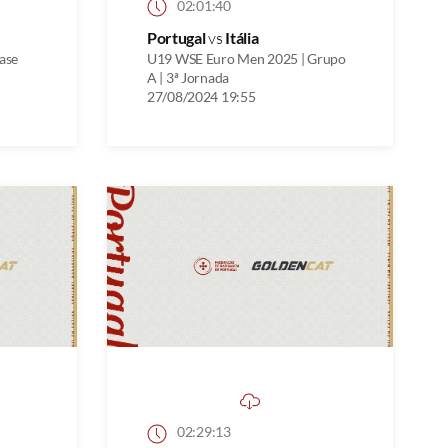
02:01:40
Portugal
vs
Itália
ase
U19 WSE Euro Men 2025 | Grupo
A | 3ª Jornada
27/08/2024 19:55
02:29:13