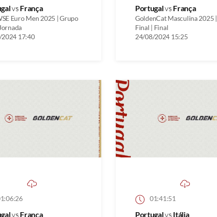
ugal
vs
França
Portugal
vs
França
SE Euro Men 2025 | Grupo
GoldenCat Masculina 2025 |
 Jornada
Final | Final
/2024 17:40
24/08/2024 15:25
1:06:26
01:41:51
ugal
vs
França
Portugal
vs
Itália