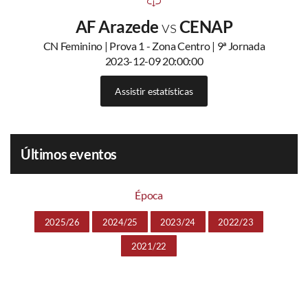
AF Arazede
vs
CENAP
CN Feminino | Prova 1 - Zona Centro | 9ª Jornada
2023-12-09 20:00:00
Assistir estatísticas
Últimos eventos
Época
2025/26
2024/25
2023/24
2022/23
2021/22