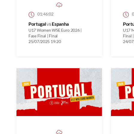
01:46:02
0
Portugal
vs
Espanha
Port
U17 Women WSE Euro 2026 |
U17 M
Fase Final | Final
Final 
25/07/2025 19:20
24/07