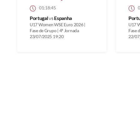
01:18:45
0
Portugal
vs
Espanha
Port
U17 Women WSE Euro 2026 |
U17 W
Fase de Grupo | 4ª Jornada
Fase d
23/07/2025 19:20
22/07