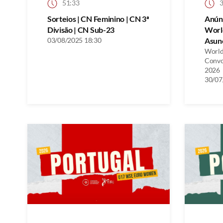
51:33
3
Sorteios | CN Feminino | CN 3ª
Anún
Divisão | CN Sub-23
Worl
03/08/2025 18:30
Asunc
World
Convo
2026
30/07