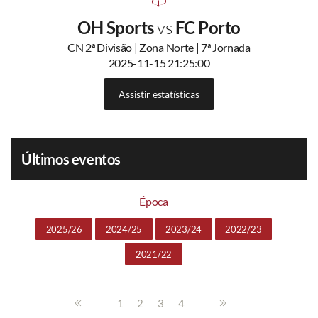
OH Sports
vs
FC Porto
CN 2ª Divisão | Zona Norte | 7ª Jornada
2025-11-15 21:25:00
Assistir estatísticas
Últimos eventos
Época
2025/26
2024/25
2023/24
2022/23
2021/22
...
...
1
2
3
4