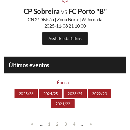
CP Sobreira
vs
FC Porto "B"
CN 2ª Divisão | Zona Norte | 6ª Jornada
2025-11-08 21:10:00
Assistir estatísticas
Últimos eventos
Época
2025/26
2024/25
2023/24
2022/23
2021/22
...
...
1
2
3
4