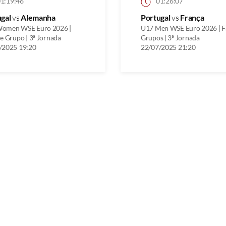
1:19:46
01:26:07
ugal
vs
Alemanha
Portugal
vs
França
omen WSE Euro 2026 |
U17 Men WSE Euro 2026 | F
e Grupo | 3ª Jornada
Grupos | 3ª Jornada
/2025 19:20
22/07/2025 21:20