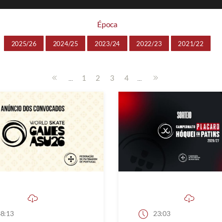
Época
2025/26
2024/25
2023/24
2022/23
2021/22
...
...
1
2
3
4
8:13
23:03