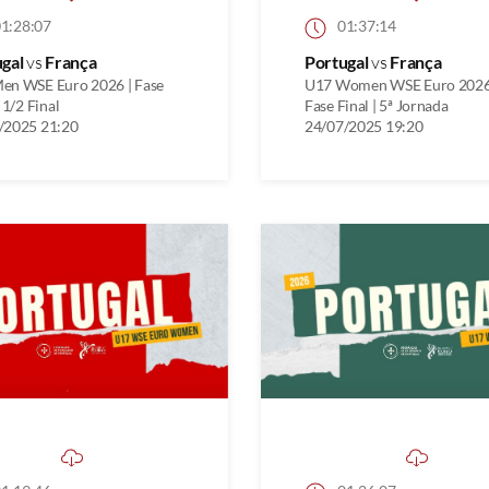
1:28:07
01:37:14
ugal
vs
França
Portugal
vs
França
en WSE Euro 2026 | Fase
U17 Women WSE Euro 2026
| 1/2 Final
Fase Final | 5ª Jornada
/2025 21:20
24/07/2025 19:20