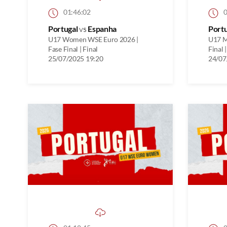
01:46:02
0
Portugal
vs
Espanha
Port
U17 Women WSE Euro 2026 |
U17 M
Fase Final | Final
Final 
25/07/2025 19:20
24/07