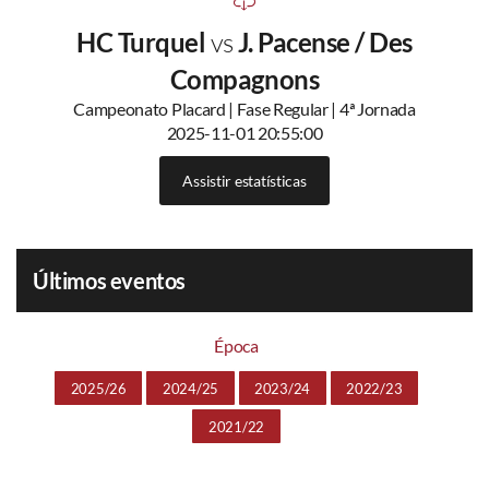
HC Turquel
vs
J. Pacense / Des
Compagnons
Campeonato Placard | Fase Regular | 4ª Jornada
2025-11-01 20:55:00
Assistir estatísticas
Últimos eventos
Época
2025/26
2024/25
2023/24
2022/23
2021/22