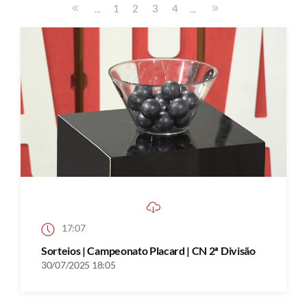
...
...
1
2
3
4
17:07
Sorteios | Campeonato Placard | CN 2ª Divisão
30/07/2025 18:05