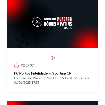
02:07:37
FC Porto / Fidelidade
vs
Sporting CP
Campeonato Placard | Play-Off | 1/2 Final - 2ª Jornada
01/06/2025 17:55