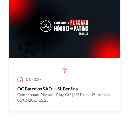
01:50:27
OC Barcelos SAD
vs
SL Benfica
Campeonato Placard | Play-Off | 1/2 Final - 2ª Jornada
01/06/2025 15:25