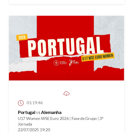
01:19:46
Portugal
vs
Alemanha
U17 Women WSE Euro 2026 | Fase de Grupo | 3ª
Jornada
22/07/2025 19:20