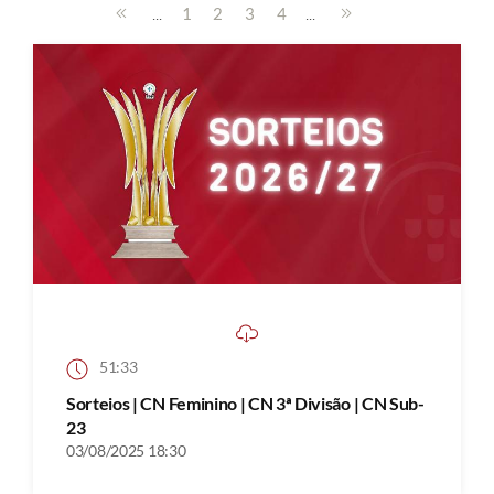
...
...
1
2
3
4
51:33
Sorteios | CN Feminino | CN 3ª Divisão | CN Sub-
23
03/08/2025 18:30