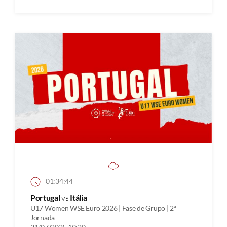
01:34:44
Portugal
vs
Itália
U17 Women WSE Euro 2026 | Fase de Grupo | 2ª
Jornada