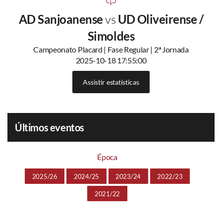
AD Sanjoanense
vs
UD Oliveirense /
Simoldes
Campeonato Placard | Fase Regular | 2ª Jornada
2025-10-18 17:55:00
Assistir estatísticas
Últimos eventos
Época
2025/26
2024/25
2023/24
2022/23
2021/22