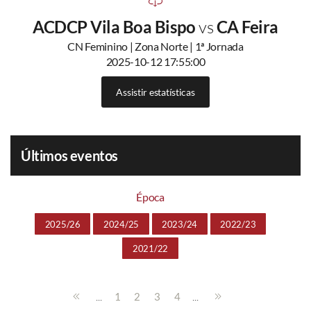
ACDCP Vila Boa Bispo
vs
CA Feira
CN Feminino | Zona Norte | 1ª Jornada
2025-10-12 17:55:00
Assistir estatísticas
Últimos eventos
Época
2025/26
2024/25
2023/24
2022/23
2021/22
...
...
1
2
3
4