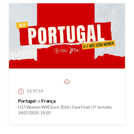
01:37:14
Portugal
vs
França
U17 Women WSE Euro 2026 | Fase Final | 5ª Jornada
24/07/2025 19:20