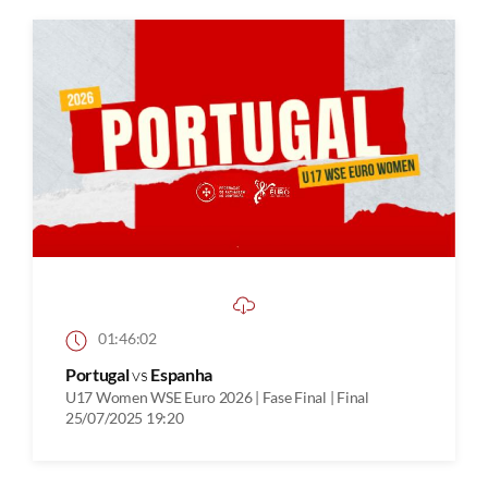
01:46:02
Portugal
vs
Espanha
U17 Women WSE Euro 2026 | Fase Final | Final
25/07/2025 19:20