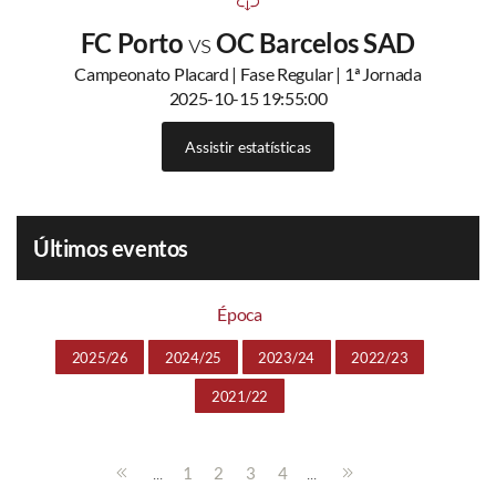
FC Porto
vs
OC Barcelos SAD
Campeonato Placard | Fase Regular | 1ª Jornada
2025-10-15 19:55:00
Assistir estatísticas
Últimos eventos
Época
2025/26
2024/25
2023/24
2022/23
2021/22
...
...
1
2
3
4