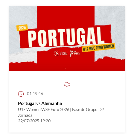
01:19:46
Portugal
vs
Alemanha
U17 Women WSE Euro 2026 | Fase de Grupo | 3ª
Jornada
22/07/2025 19:20