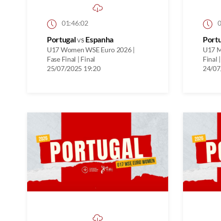
01:46:02
0
Portugal
vs
Espanha
Port
U17 Women WSE Euro 2026 |
U17 M
Fase Final | Final
Final 
25/07/2025 19:20
24/07