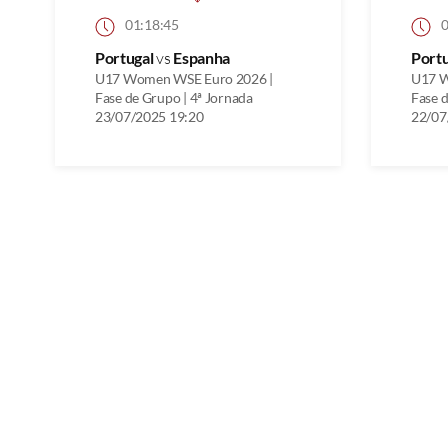
01:18:45
0
Portugal
vs
Espanha
Port
U17 Women WSE Euro 2026 |
U17 W
Fase de Grupo | 4ª Jornada
Fase d
23/07/2025 19:20
22/07