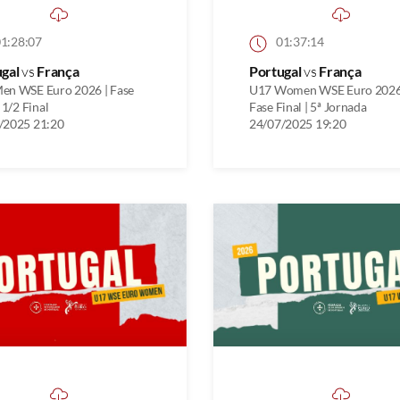
1:28:07
01:37:14
ugal
vs
França
Portugal
vs
França
en WSE Euro 2026 | Fase
U17 Women WSE Euro 2026
| 1/2 Final
Fase Final | 5ª Jornada
/2025 21:20
24/07/2025 19:20