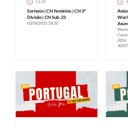
51:33
3
Sorteios | CN Feminino | CN 3ª
Anún
Divisão | CN Sub-23
Worl
03/08/2025 18:30
Asunc
World
Convo
2026
30/07