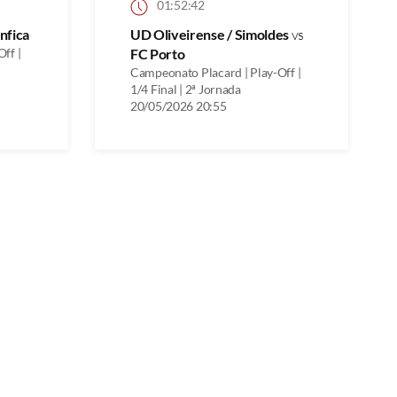
01:52:42
nfica
UD Oliveirense / Simoldes
vs
ff |
FC Porto
Campeonato Placard | Play-Off |
1/4 Final | 2ª Jornada
20/05/2026 20:55