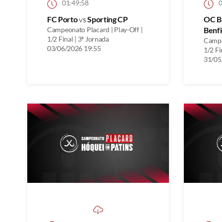
01:49:58
0
FC Porto
vs
Sporting CP
OC B
Campeonato Placard | Play-Off |
Benfi
1/2 Final | 3ª Jornada
Campe
03/06/2026 19:55
1/2 Fi
31/05