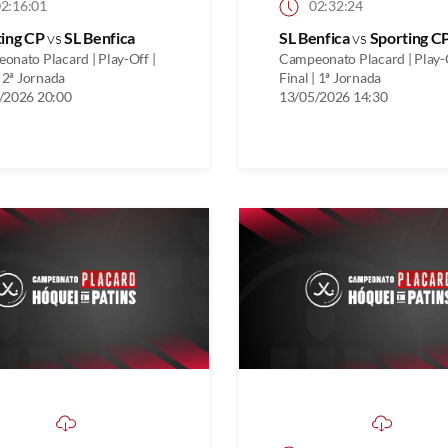
2:16:01
02:32:24
ting CP
vs
SL Benfica
SL Benfica
vs
Sporting C
onato Placard | Play-Off |
Campeonato Placard | Play-O
| 2ª Jornada
Final | 1ª Jornada
/2026 20:00
13/05/2026 14:30