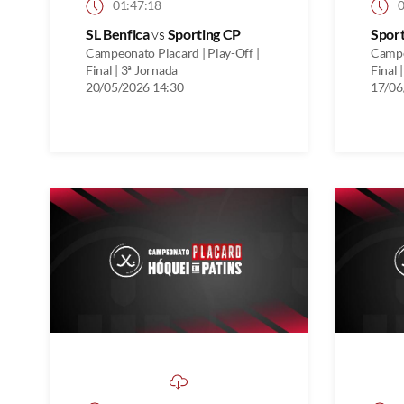
01:47:18
0
SL Benfica
vs
Sporting CP
Spor
Campeonato Placard | Play-Off |
Campe
Final | 3ª Jornada
Final 
20/05/2026 14:30
17/06