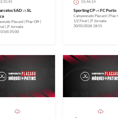
2:35:45
01:46:14
arcelos SAD
vs
SL
Sporting CP
vs
FC Porto
ca
Campeonato Placard | Play-O
1/2 Final | 2ª Jornada
onato Placard | Play-Off |
30/05/2026 18:55
nal | 2ª Jornada
/2165 05:00