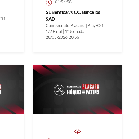
01:54:58
SL Benfica
vs
OC Barcelos
ff |
SAD
Campeonato Placard | Play-Off |
1/2 Final | 1ª Jornada
28/05/2026 20:55