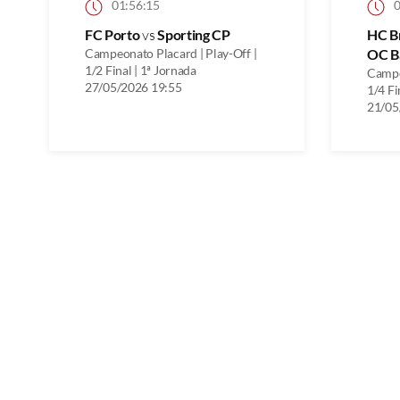
01:56:15
0
FC Porto
vs
Sporting CP
HC B
Campeonato Placard | Play-Off |
OC B
1/2 Final | 1ª Jornada
Campe
27/05/2026 19:55
1/4 Fi
21/05