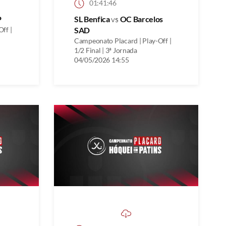
01:41:46
P
SL Benfica
vs
OC Barcelos
ff |
SAD
Campeonato Placard | Play-Off |
1/2 Final | 3ª Jornada
04/05/2026 14:55