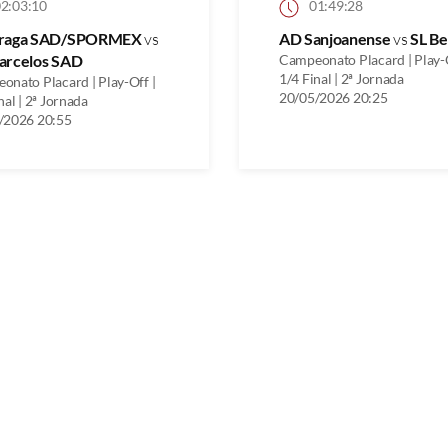
2:03:10
01:49:28
raga SAD/SPORMEX
vs
AD Sanjoanense
vs
SL Be
arcelos SAD
Campeonato Placard | Play-O
1/4 Final | 2ª Jornada
onato Placard | Play-Off |
20/05/2026 20:25
nal | 2ª Jornada
/2026 20:55