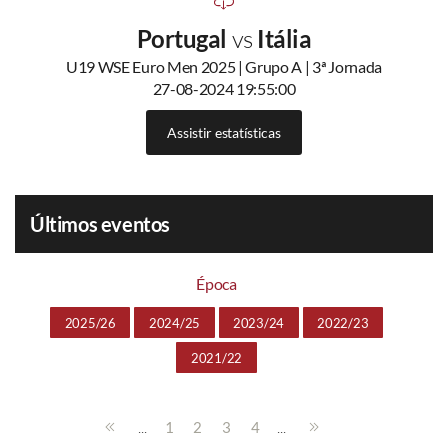
Portugal
vs
Itália
U19 WSE Euro Men 2025 | Grupo A | 3ª Jornada
27-08-2024 19:55:00
Assistir estatísticas
Últimos eventos
Época
2025/26
2024/25
2023/24
2022/23
2021/22
...
...
1
2
3
4