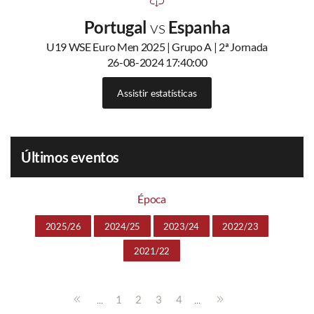
Portugal
vs
Espanha
U19 WSE Euro Men 2025 | Grupo A | 2ª Jornada
26-08-2024 17:40:00
Assistir estatísticas
Últimos eventos
Época
2025/26
2024/25
2023/24
2022/23
2021/22
...
...
1
2
3
4