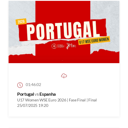
01:46:02
Portugal
vs
Espanha
U17 Women WSE Euro 2026 | Fase Final | Final
25/07/2025 19:20