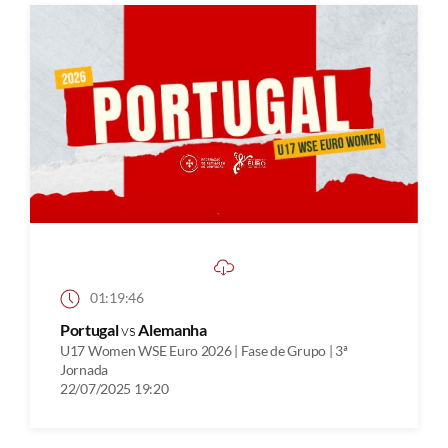
01:19:46
Portugal
vs
Alemanha
U17 Women WSE Euro 2026 | Fase de Grupo | 3ª
Jornada
22/07/2025 19:20