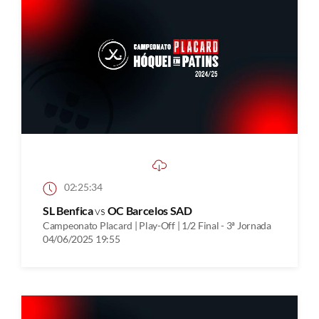
02:25:34
SL Benfica
vs
OC Barcelos SAD
Campeonato Placard | Play-Off | 1/2 Final - 3ª Jornada
04/06/2025 19:55