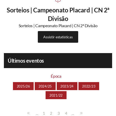
Sorteios | Campeonato Placard | CN 2ª
Divisão
Sorteios | Campeonato Placard | CN 2ª Divisão
Assistir estatísticas
Últimos eventos
Época
2025/26
2024/25
2023/24
2022/23
2021/22
...
...
1
2
3
4