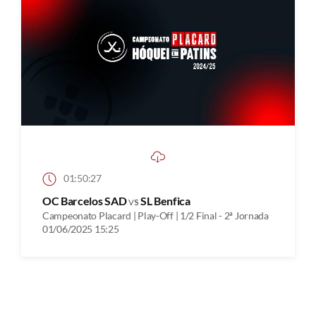
01:50:27
OC Barcelos SAD
vs
SL Benfica
Campeonato Placard | Play-Off | 1/2 Final - 2ª Jornada
01/06/2025 15:25