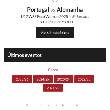
Portugal
vs
Alemanha
U17 WSE Euro Women 2025 | | 5ª Jornada
18-07-2025 13:50:00
Assistir estatísticas
Últimos eventos
Época
2025/26
2024/25
2023/24
2022/23
2021/22
...
...
1
2
3
4