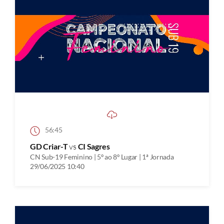
56:45
GD Criar-T
vs
CI Sagres
CN Sub-19 Feminino | 5º ao 8º Lugar | 1ª Jornada
29/06/2025 10:40