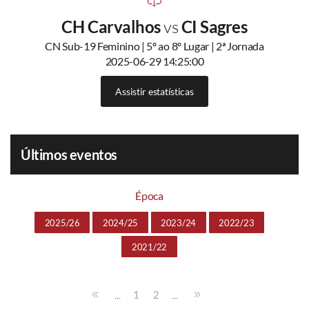
CH Carvalhos
vs
CI Sagres
CN Sub-19 Feminino | 5º ao 8º Lugar | 2ª Jornada
2025-06-29 14:25:00
Assistir estatísticas
Últimos eventos
Época
2025/26
2024/25
2023/24
2022/23
2021/22
...
...
1
2