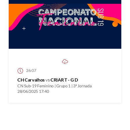
26:07
CH Carvalhos
vs
CRIAR T - G D
CN Sub-19 Feminino | Grupo 1 | 3ª Jornada
28/06/2025 17:40