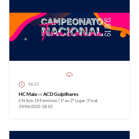
56:13
HC Maia
vs
ACD Gulpilhares
CN Sub-19 Feminino | 1º ao 2º Lugar | Final
29/06/2025 18:10