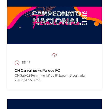
55:47
CH Carvalhos
vs
Parede FC
CN Sub-19 Feminino | 5º ao 8º Lugar | 1ª Jornada
29/06/2025 09:25