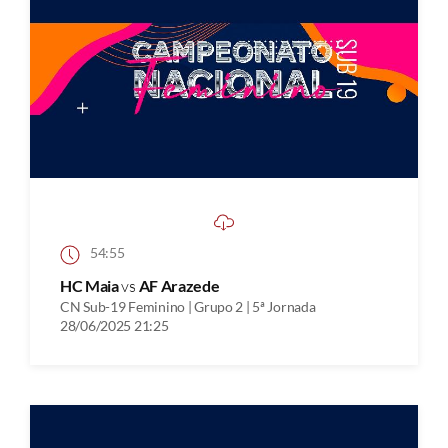
54:55
HC Maia
vs
AF Arazede
CN Sub-19 Feminino | Grupo 2 | 5ª Jornada
28/06/2025 21:25