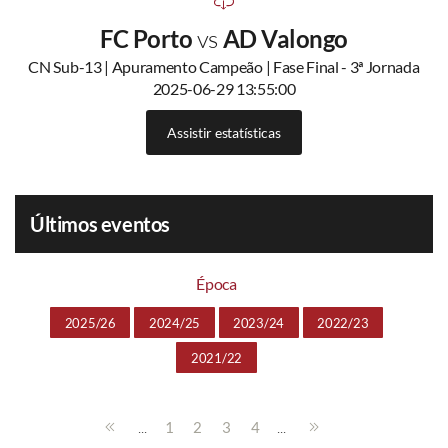
FC Porto
vs
AD Valongo
CN Sub-13 | Apuramento Campeão | Fase Final - 3ª Jornada
2025-06-29 13:55:00
Assistir estatísticas
Últimos eventos
Época
2025/26
2024/25
2023/24
2022/23
2021/22
...
...
1
2
3
4