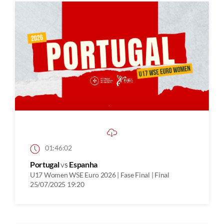
01:46:02
Portugal
vs
Espanha
U17 Women WSE Euro 2026 | Fase Final | Final
25/07/2025 19:20