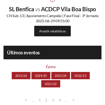
SL Benfica
vs
ACDCP Vila Boa Bispo
CN Sub-13 | Apuramento Campeão | Fase Final - 3ª Jornada
2025-06-29 09:55:00
Assistir estatísticas
Últimos eventos
Época
2025/26
2024/25
2023/24
2022/23
2021/22
...
...
1
2
3
4