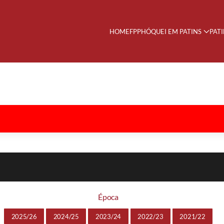
HOME
FPP
HÓQUEI EM PATINS
PAT
Época
2025/26
2024/25
2023/24
2022/23
2021/22