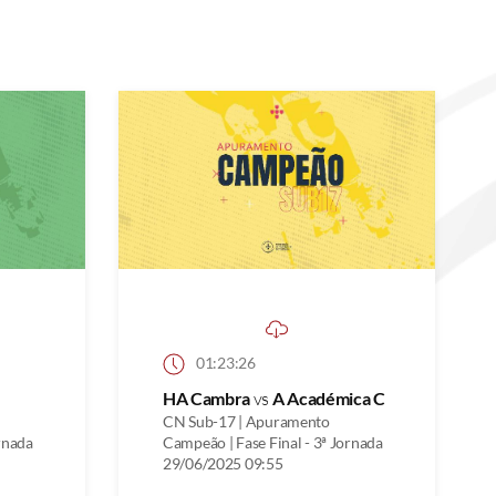
01:23:26
HA Cambra
vs
A Académica C
CN Sub-17 | Apuramento
rnada
Campeão | Fase Final - 3ª Jornada
29/06/2025 09:55