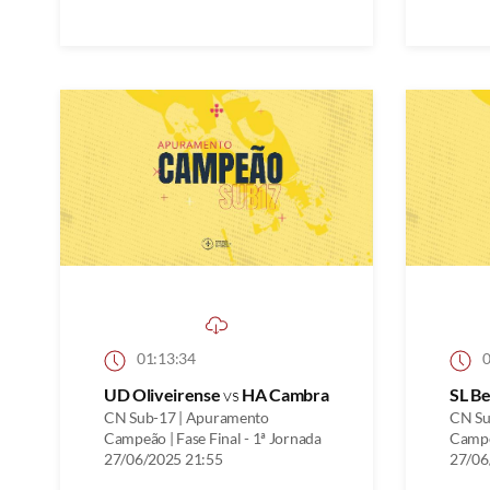
01:13:34
0
UD Oliveirense
vs
HA Cambra
SL Be
CN Sub-17 | Apuramento
CN Su
Campeão | Fase Final - 1ª Jornada
Campeã
27/06/2025 21:55
27/06