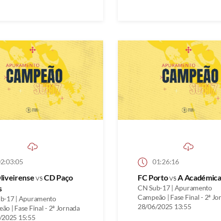
2:03:05
01:26:16
liveirense
vs
CD Paço
FC Porto
vs
A Académica
s
CN Sub-17 | Apuramento
Campeão | Fase Final - 2ª Jo
b-17 | Apuramento
28/06/2025 13:55
o | Fase Final - 2ª Jornada
/2025 15:55