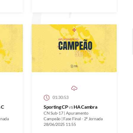
01:30:53
 C
Sporting CP
vs
HA Cambra
CN Sub-17 | Apuramento
rnada
Campeão | Fase Final - 2ª Jornada
28/06/2025 11:55