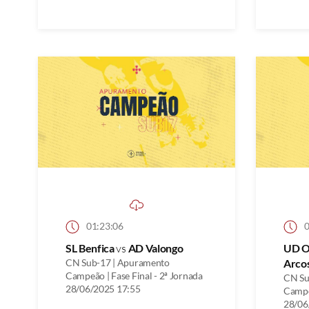
01:23:06
0
SL Benfica
vs
AD Valongo
UD O
CN Sub-17 | Apuramento
Arco
Campeão | Fase Final - 2ª Jornada
CN Su
28/06/2025 17:55
Campeã
28/06