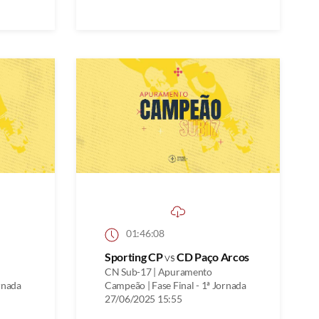
01:46:08
Sporting CP
vs
CD Paço Arcos
CN Sub-17 | Apuramento
rnada
Campeão | Fase Final - 1ª Jornada
27/06/2025 15:55