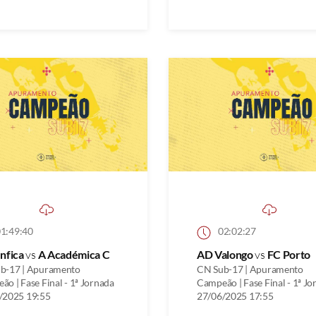
1:49:40
02:02:27
nfica
vs
A Académica C
AD Valongo
vs
FC Porto
b-17 | Apuramento
CN Sub-17 | Apuramento
o | Fase Final - 1ª Jornada
Campeão | Fase Final - 1ª Jo
/2025 19:55
27/06/2025 17:55