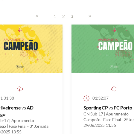
...
...
1
2
3
1:31:38
01:32:07
liveirense
vs
AD
Sporting CP
vs
FC Porto
ngo
CN Sub-17 | Apuramento
Campeão | Fase Final - 3ª Jo
b-17 | Apuramento
29/06/2025 11:55
o | Fase Final - 3ª Jornada
/2025 13:55