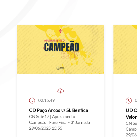
02:15:49
0
CD Paço Arcos
vs
SL Benfica
UD O
CN Sub-17 | Apuramento
Valo
Campeão | Fase Final - 3ª Jornada
CN Su
29/06/2025 15:55
Campeã
29/06