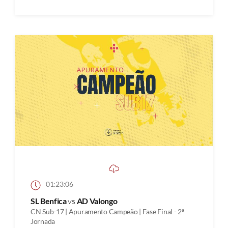
01:23:06
SL Benfica
vs
AD Valongo
CN Sub-17 | Apuramento Campeão | Fase Final - 2ª
Jornada