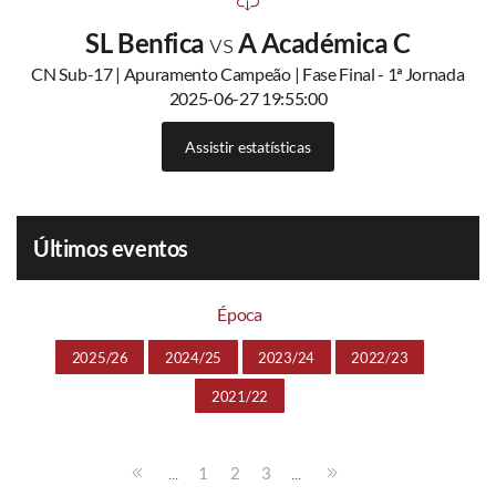
SL Benfica
vs
A Académica C
CN Sub-17 | Apuramento Campeão | Fase Final - 1ª Jornada
2025-06-27 19:55:00
Assistir estatísticas
Últimos eventos
Época
2025/26
2024/25
2023/24
2022/23
2021/22
...
...
1
2
3