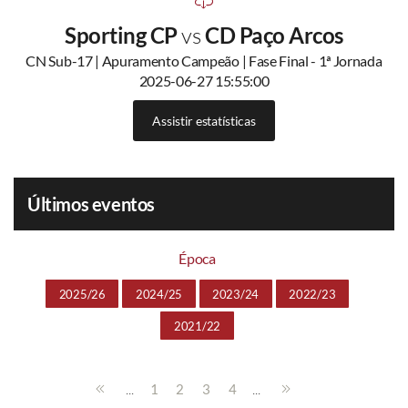
Sporting CP
vs
CD Paço Arcos
CN Sub-17 | Apuramento Campeão | Fase Final - 1ª Jornada
2025-06-27 15:55:00
Assistir estatísticas
Últimos eventos
Época
2025/26
2024/25
2023/24
2022/23
2021/22
...
...
1
2
3
4