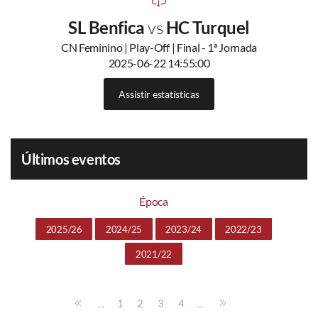
SL Benfica
vs
HC Turquel
CN Feminino | Play-Off | Final - 1ª Jornada
2025-06-22 14:55:00
Assistir estatísticas
Últimos eventos
Época
2025/26
2024/25
2023/24
2022/23
2021/22
...
...
1
2
3
4