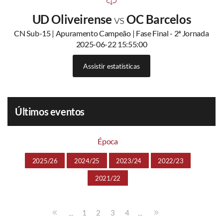
UD Oliveirense
vs
OC Barcelos
CN Sub-15 | Apuramento Campeão | Fase Final - 2ª Jornada
2025-06-22 15:55:00
Assistir estatísticas
Últimos eventos
Época
2025/26
2024/25
2023/24
2022/23
2021/22
...
...
1
2
3
4