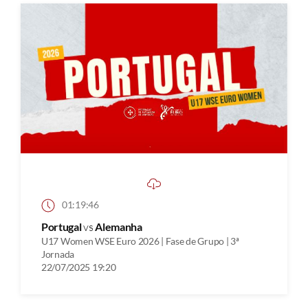
01:19:46
Portugal
vs
Alemanha
U17 Women WSE Euro 2026 | Fase de Grupo | 3ª
Jornada
22/07/2025 19:20