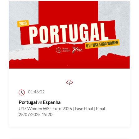
01:46:02
Portugal
vs
Espanha
U17 Women WSE Euro 2026 | Fase Final | Final
25/07/2025 19:20