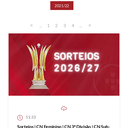
2021/22
...
...
1
2
3
4
51:33
Sorteios | CN Feminino | CN 3ª Divisão | CN Sub-