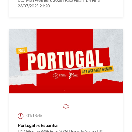
U17 Men WSE Euro 2026 | Fase Final | 1/4 Final
23/07/2025 21:20
01:18:45
Portugal
vs
Espanha
U17 Women WSE Euro 2026 | Fase de Grupo | 4ª