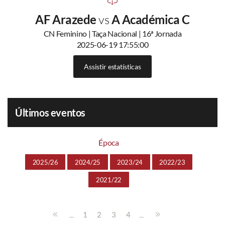
AF Arazede
vs
A Académica C
CN Feminino | Taça Nacional | 16ª Jornada
2025-06-19 17:55:00
Assistir estatísticas
Últimos eventos
Época
2025/26
2024/25
2023/24
2022/23
2021/22
...
...
1
2
3
4