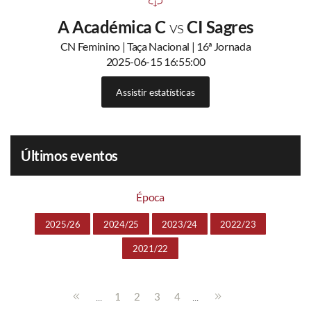
A Académica C
vs
CI Sagres
CN Feminino | Taça Nacional | 16ª Jornada
2025-06-15 16:55:00
Assistir estatísticas
Últimos eventos
Época
2025/26
2024/25
2023/24
2022/23
2021/22
...
...
1
2
3
4